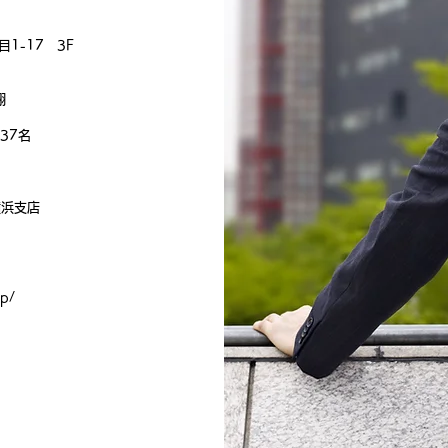
-17 3F
翔
37名
浜支店
jp/