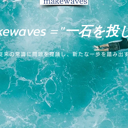
kewaves＝"
一石を投
従来の常識に問題を提議し、新たな一歩を踏み出す