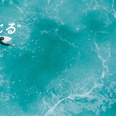
じる
"
 -